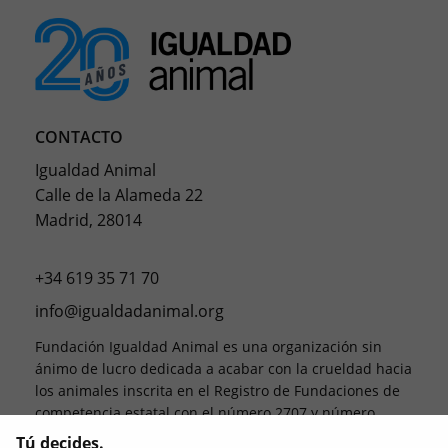
CONTACTO
Igualdad Animal
Calle de la Alameda 22
Madrid, 28014
+34 619 35 71 70
info@igualdadanimal.org
Fundación Igualdad Animal es una organización sin
ánimo de lucro dedicada a acabar con la crueldad hacia
los animales inscrita en el Registro de Fundaciones de
competencia estatal con el número 2707 y número
NIF G87915104.
Tú decides.