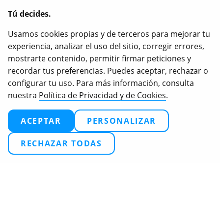
desgravan. Esto significa que, al final del año fiscal, te
Tú decides.
desgravas el 80% de los primeros 250 € que hayas
aportado y el 40% del resto.
Usamos cookies propias y de terceros para mejorar tu
Igualdad Animal, Love Veg, iAnimal son marcas
experiencia, analizar el uso del sitio, corregir errores,
registradas de Animal Equality.
mostrarte contenido, permitir firmar peticiones y
recordar tus preferencias. Puedes aceptar, rechazar o
configurar tu uso. Para más información, consulta
nuestra
Política de Privacidad y de Cookies
.
2026
© 2025 Igualdad Animal. Todos los derechos
reservados.
ACEPTAR
PERSONALIZAR
Política de privacidad
Configuración de cookies
RECHAZAR TODAS