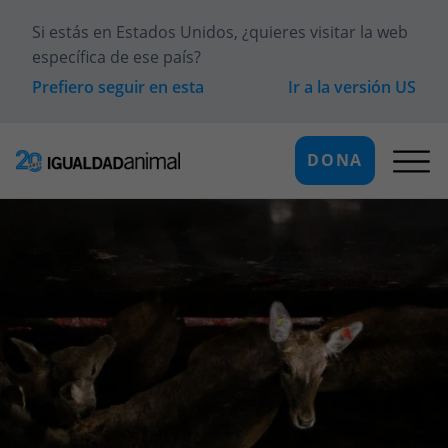
Si estás en
Estados Unidos
, ¿quieres visitar la web
específica de ese país?
Prefiero seguir en esta
Ir a la versión
US
DONA