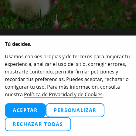
Por un mundo en el que todos los
Tú decides.
animales sean protegidos y
Usamos cookies propias y de terceros para mejorar tu
respetados.
experiencia, analizar el uso del sitio, corregir errores,
mostrarte contenido, permitir firmar peticiones y
recordar tus preferencias. Puedes aceptar, rechazar o
configurar tu uso. Para más información, consulta
nuestra
Política de Privacidad y de Cookies
.
ACEPTAR
PERSONALIZAR
RECHAZAR TODAS
Defiende a los animales