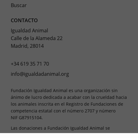
Buscar
CONTACTO
Igualdad Animal
Calle de la Alameda 22
Madrid, 28014
+34 619 35 71 70
info@igualdadanimal.org
Fundación Igualdad Animal es una organización sin
ánimo de lucro dedicada a acabar con la crueldad hacia
los animales inscrita en el Registro de Fundaciones de
competencia estatal con el número 2707 y número
NIF G87915104.
Las donaciones a Fundación Igualdad Animal se
desgravan. Esto significa que, al final del año fiscal, te