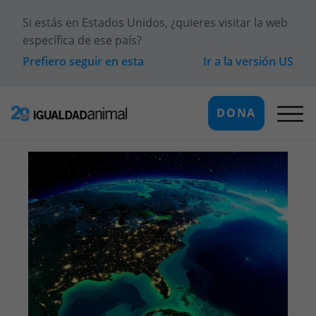
Si estás en
Estados Unidos
, ¿quieres visitar la web
específica de ese país?
Prefiero seguir en esta
Ir a la versión
US
DONA