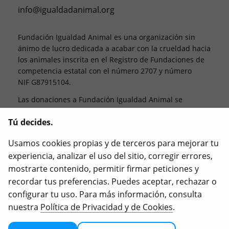
info@igualdadanimal.org
Fundación Igualdad Animal es una organización sin
ánimo de lucro dedicada a acabar con la crueldad hacia
los animales inscrita en el Registro de Fundaciones de
competencia estatal con el número 2707 y número
NIF G87915104.
Las donaciones a Fundación Igualdad Animal se
desgravan. Esto significa que, al final del año fiscal, te
Tú decides.
desgravas el 80% de los primeros 250 € que hayas
aportado y el 40% del resto.
Usamos cookies propias y de terceros para mejorar tu
Igualdad Animal, Love Veg, iAnimal son marcas
experiencia, analizar el uso del sitio, corregir errores,
registradas de Animal Equality.
mostrarte contenido, permitir firmar peticiones y
recordar tus preferencias. Puedes aceptar, rechazar o
configurar tu uso. Para más información, consulta
nuestra
Política de Privacidad y de Cookies
.
2026
© 2025 Igualdad Animal. Todos los derechos