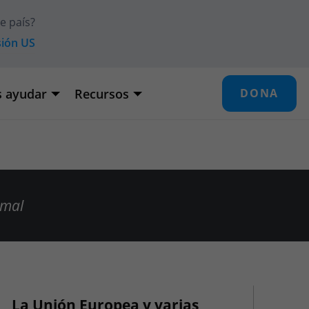
se país?
rsión
US
 ayudar
Recursos
DONA
imal
La Unión Europea y varias