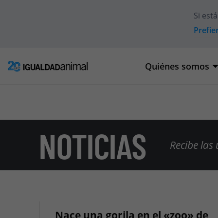
Si est
Prefie
Quiénes somos
NOTICIAS
Recibe las
Nace una gorila en el «zoo» de