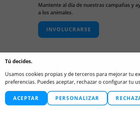
Mantente al día de nuestras campañas y a
a los animales.
INVOLUCRARSE
Tú decides.
Usamos cookies propias y de terceros para mejorar tu expe
preferencias. Puedes aceptar, rechazar o configurar tu 
ACEPTAR
PERSONALIZAR
RECHAZ
2026
© 2025 Igualdad Animal. Todos los derecho
Política de privacidad
Configuración de cook